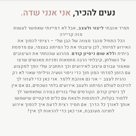
נעים להכיר,
אני אנני שדה.
תמיד אהבתי
ליצור ולעצב
, אבל לא דמיינתי שאפשר לעשות
מזה קריירה
הכל התחיל מהבר מצווה של הבן שלי – רציתי להפוך את
האירוע למיוחד, לכן עיצבתי את כל המיתוג בעצמי, עם מדפסת
ביתית ו
ללא שום ניסיון קודם
. מהרגע שהנחתי את העיצובים
על השולחן, קיבלתי הרבה מחמאות ופניות מאנשים שרצו
שאצור עבורם עיצוב לאירועים וכך התחביב שלי הפך למקצוע.
עם הזמן למדתי המון תוך כדי ניסוי וטעיה וגיליתי שאני לא רק
נהנית לעצב – אני גם אוהבת ללמד. אני כאן כדי לעזור לך
להיכנס לעולם המיתוג ולעצב אירועים בלתי נשכחים, גם אם אין
לך ניסיון קודם. הקורסים שלי בנויים בצורה שתאפשר לך
ללמוד בקלות, להתנסות ולצאת עם כלים פרקטיים שישמשו
אותך לאורך כל הדרך. אם תמיד רצית לדעת איך להפוך אירוע
לחגיגה מעוצבת, אני כאן כדי להראות לך איך!