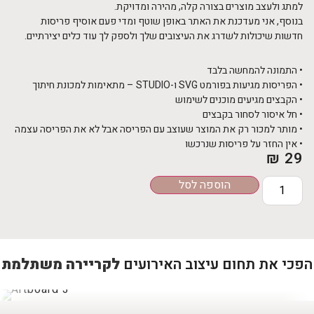
למתג ולעצב מוצרים בצורה קלה, מהירה ומדויקת.
בנוסף, אני מעדכנת את האתר באופן שוטף ומדי פעם אוסיף פריסות
חדשות שיכולות לשדרג את העיצובים שלך ולספק לך עוד כלים יצירתיים.
• התמונה להמחשה בלבד
• הפריסות מגיעות בפורמט SVG ו-STUDIO – מתאימות למכונת חיתוך
• הקבצים מגיעים מוכנים לשימוש
• חל איסור לסחור בקבצים
• מותר למכור רק את המוצר שעוצב עם הפריסה אבל לא את הפריסה עצמה
• אין החזר על פריסות שנרכשו
₪
29
הוספה לסל
הפכי את תחום עיצוב האירועים
לקריירה משתלמת