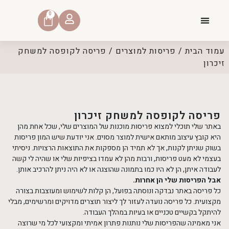
0
קצת עליי
דברו איתי
דף הבית
שאלות נפוצות
עמוד הבית
/
פריסות למוצרים
/ פריסה לקופסה למשחק
זיכרון
פריסה לקופסה למשחק זיכרון
באתר שלי תוכלי למצוא פריסות מוכנות של המוצרים שלי, שכל אחת מהן
היא קובץ עיצוב מותאם אישית למוצר מסוים. אני יודעת שיש המון פריסות
בשוק שניתן לקנות, אך לא תמיד הן מספקות את התוצאות הרצויות. ניסיתי
בעצמי לא מעט פריסות, ורבות מהן לא עמדו בציפיות שלי או שהיה לי קשה
לעבודה איתן, הן לא היו כמו בתמונה שהוצגה או לא היה ניתן להרכיב אותן.
אבל הפריסות שלי הן אחרות.
כל פריסה באתר נבדקה ונוסתה בפועל, הן קלות לשימוש ומעוצבות בצורה
מקצועית. כל פריסה נועדה לעזור לך ליצור תוצרים מדויקים ומרשימים, מבלי
להיתקל בקשיים טכניים או בעיות במהלך העבודה.
אני מאמינה שהפריסות שלי נותנות פתרון אמיתי ומקצועי לכל מי שרוצה