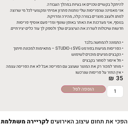
להיתקל בקשיים טכניים או בעיות במהלך העבודה.
אני מאמינה שהפריסות שלי נותנות פתרון אמיתי ומקצועי לכל מי שרוצה
למתג ולעצב מוצרים בצורה קלה, מהירה ומדויקת.
בנוסף, אני מעדכנת את האתר באופן שוטף ומדי פעם אוסיף פריסות
חדשות שיכולות לשדרג את העיצובים שלך ולספק לך עוד כלים יצירתיים.
• התמונה להמחשה בלבד
• הפריסות מגיעות בפורמט SVG ו-STUDIO – מתאימות למכונת חיתוך
• הקבצים מגיעים מוכנים לשימוש
• חל איסור לסחור בקבצים
• מותר למכור רק את המוצר שעוצב עם הפריסה אבל לא את הפריסה עצמה
• אין החזר על פריסות שנרכשו
₪
35
הוספה לסל
הפכי את תחום עיצוב האירועים
לקריירה משתלמת