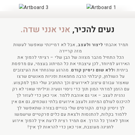
נעים להכיר,
אני אנני שדה.
תמיד אהבתי
ליצור ולעצב
, אבל לא דמיינתי שאפשר לעשות
מזה קריירה
הכל התחיל מהבר מצווה של הבן שלי – רציתי להפוך את
האירוע למיוחד, לכן עיצבתי את כל המיתוג בעצמי, עם מדפסת
ביתית ו
ללא שום ניסיון קודם
. מהרגע שהנחתי את העיצובים
על השולחן, קיבלתי הרבה מחמאות ופניות מאנשים שרצו
שאצור עבורם עיצוב לאירועים וכך התחביב שלי הפך למקצוע.
עם הזמן למדתי המון תוך כדי ניסוי וטעיה וגיליתי שאני לא רק
נהנית לעצב – אני גם אוהבת ללמד. אני כאן כדי לעזור לך
להיכנס לעולם המיתוג ולעצב אירועים בלתי נשכחים, גם אם אין
לך ניסיון קודם. הקורסים שלי בנויים בצורה שתאפשר לך
ללמוד בקלות, להתנסות ולצאת עם כלים פרקטיים שישמשו
אותך לאורך כל הדרך. אם תמיד רצית לדעת איך להפוך אירוע
לחגיגה מעוצבת, אני כאן כדי להראות לך איך!