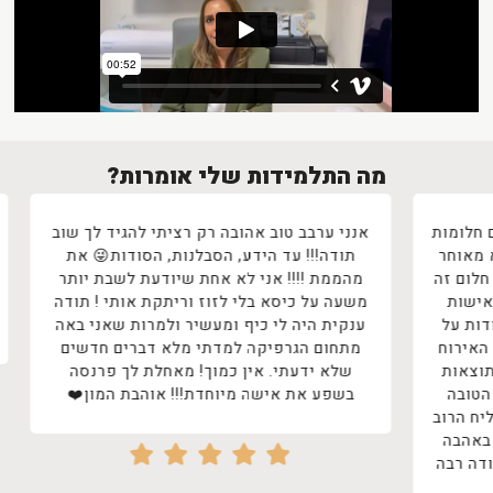
מה התלמידות שלי אומרות?
ות
אנני ערבב טוב אהובה רק רציתי להגיד לך שוב
אהוב
ר
תודה!!! עד הידע, הסבלנות, הסודות😜 את
את
ה
מהממת !!!! אני לא אחת שיודעת לשבת יותר
ולשל
משעה על כיסא בלי לזוז וריתקת אותי ! תודה
מה ש
ענקית היה לי כיף ומעשיר ולמרות שאני באה
ח
מתחום הגרפיקה למדתי מלא דברים חדשים
שלא ידעתי. אין כמוך! מאחלת לך פרנסה
בשפע את אישה מיוחדת!!! אוהבת המון❤️
ב
ה